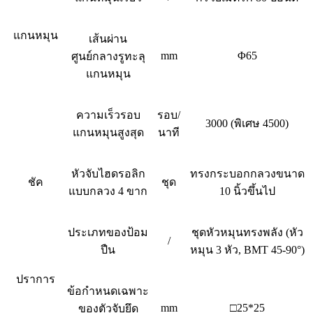
แกนหมุน
เส้นผ่าน
mm
Φ65
ศูนย์กลางรูทะลุ
แกนหมุน
ความเร็วรอบ
รอบ/
3000 (พิเศษ 4500)
แกนหมุนสูงสุด
นาที
หัวจับไฮดรอลิก
ทรงกระบอกกลวงขนาด
ชัค
ชุด
แบบกลวง 4 ขาก
10 นิ้วขึ้นไป
ประเภทของป้อม
ชุดหัวหมุนทรงพลัง (หัว
/
ปืน
หมุน 3 หัว, BMT 45-90°)
ปราการ
ข้อกำหนดเฉพาะ
mm
□25*25
ของตัวจับยึด