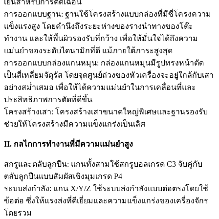
เย็นสำหรับการตัดเฉือน
การออกแบบฐาน: ฐานใช้โครงสร้างแบบกล่องที่มีซี่โครงความ
แข็งแรงสูง โดยคำนึงถึงระยะห่างของรางนำทางของโต๊ะ
ทำงาน และให้พื้นผิวรองรับที่กว้าง เพื่อให้มั่นใจได้ถึงความ
แม่นยำของระดับไดนามิกที่ดี แม้ภายใต้ภาระสูงสุด
การออกแบบกล่องแกนหมุน: กล่องแกนหมุนมีรูปทรงหน้าตัด
เป็นสี่เหลี่ยมจัตุรัส โดยจุดศูนย์ถ่วงของหัวเครื่องจะอยู่ใกล้กับเสา
อย่างสม่ำเสมอ เพื่อให้ได้ความแม่นยำในการเคลื่อนที่และ
ประสิทธิภาพการตัดที่ดีขึ้น
โครงสร้างเสา: โครงสร้างเสาขนาดใหญ่พิเศษและฐานรองรับ
ช่วยให้โครงสร้างมีความแข็งแกร่งเป็นเลิศ
II. กลไกการทำงานที่มีความแม่นยำสูง
สกรูและตลับลูกปืน: แกนทั้งสามใช้สกรูบอลเกรด C3 จับคู่กับ
ตลับลูกปืนแบบสัมผัสเชิงมุมเกรด P4
ระบบส่งกำลัง: แกน X/Y/Z ใช้ระบบส่งกำลังแบบต่อตรงโดยใช้
ข้อต่อ ซึ่งให้แรงส่งที่ดีเยี่ยมและความแข็งแกร่งของเครื่องจักร
โดยรวม