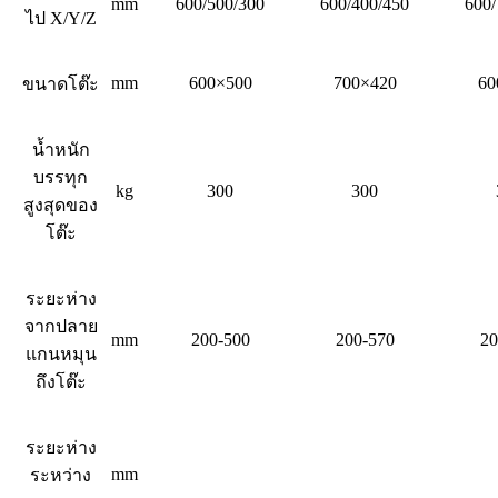
mm
600/500/300
600/400/450
600/
ไป X/Y/Z
mm
600×500
700×420
60
ขนาดโต๊ะ
น้ำหนัก
บรรทุก
kg
300
300
สูงสุดของ
โต๊ะ
ระยะห่าง
จากปลาย
mm
200-500
200-570
20
แกนหมุน
ถึงโต๊ะ
ระยะห่าง
mm
ระหว่าง