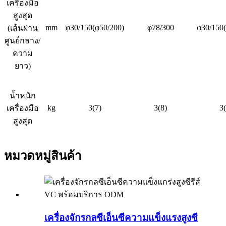
เครื่องมือ
สูงสุด
mm
φ30/150(φ50/200)
φ78/300
φ30/150(
(เส้นผ่าน
ศูนย์กลาง/
ความ
ยาว)
น้ำหนัก
kg
3(7)
3(8)
3(
เครื่องมือ
สูงสุด
หมวดหมู่สินค้า
เครื่องจักรกลซีเอ็นซีความแข็งแรงสูงซี