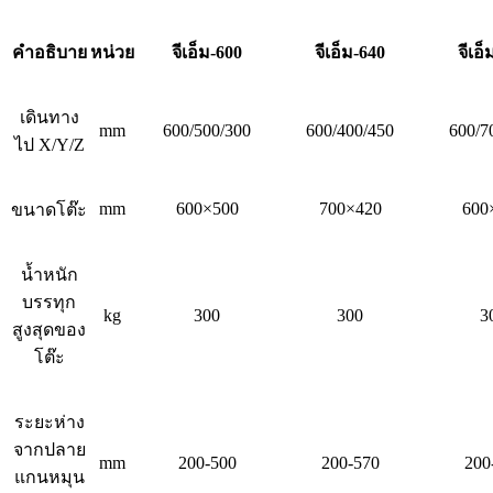
คำอธิบาย
หน่วย
จีเอ็ม-600
จีเอ็ม-640
จีเอ็
เดินทาง
mm
600/500/300
600/400/450
600/7
ไป X/Y/Z
mm
600×500
700×420
600
ขนาดโต๊ะ
น้ำหนัก
บรรทุก
kg
300
300
3
สูงสุดของ
โต๊ะ
ระยะห่าง
จากปลาย
mm
200-500
200-570
200
แกนหมุน