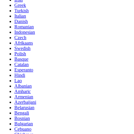
Greek
Turkish
Italian
Danish
Romanian
Indonesian
Czech
Afrikaans
Swedish
Polish
Basque
Catalan
Esperanto
Hindi
Lao
Albanian
Amharic
Armenian
Azerbaijani
Belarusian
Bengali
Bosnian
Bulgarian
Cebuano